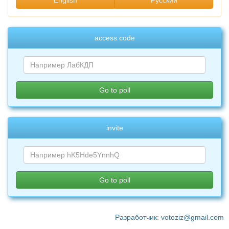
English
Русский
access code
invite
Разработчик: votoziz@gmail.com